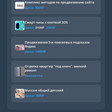
Комплекс методов по продвижению сайта
Цена:
5000
₽
Смарт-часы с кнопкой SOS
Первоначальная
Текущая
Цена:
2190
₽
2081
₽
цена
цена:
составляла
2081₽.
Продвижение 5-и поисковых подсказок
Яндекс
2190₽.
Цена:
14500
₽
Отделка квартир "под ключ", мелкий
ремонт
Бесплатно
Массаж общий детский
Цена:
1000
₽