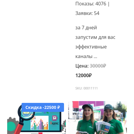
Показы: 4076 |
Заявки: 54
за 7 дней
запустим для вас
эффективные
каналы ...
Первонача
Цена:
30000
₽
Текущая
цена
12000
₽
цена:
составляла
SKU: 00011111
12000₽.
30000₽.
Скидка -22500 ₽