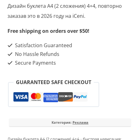
буклета
Дизайн буклета А4 (2 сложения) 4+4, повторно
А4
заказав это в 2026 году на iCeni.
(2
Free shipping on orders over $50!
сложения)
4+4
Satisfaction Guaranteed
No Hassle Refunds
Secure Payments
GUARANTEED SAFE CHECKOUT
Категория:
Реклама
Дизайн буклета А4 (2 сложения) 4+4 - быстрая навигация: