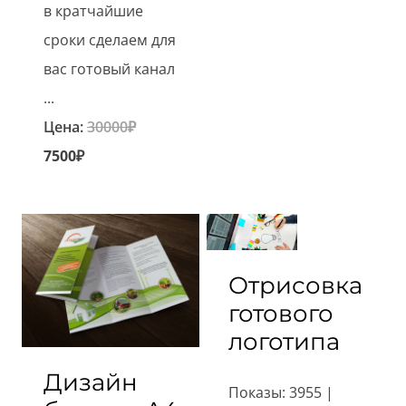
в кратчайшие
сроки сделаем для
вас готовый канал
...
Первоначальная
Цена:
30000
₽
Текущая
цена
7500
₽
цена:
составляла
7500₽.
30000₽.
Отрисовка
готового
логотипа
Дизайн
Показы: 3955 |