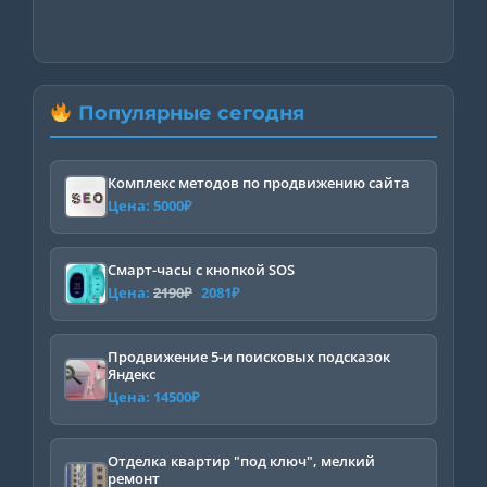
Популярные сегодня
Комплекс методов по продвижению сайта
Цена:
5000
₽
Смарт-часы с кнопкой SOS
Первоначальная
Текущая
Цена:
2190
₽
2081
₽
цена
цена:
составляла
2081₽.
Продвижение 5-и поисковых подсказок
Яндекс
2190₽.
Цена:
14500
₽
Отделка квартир "под ключ", мелкий
ремонт