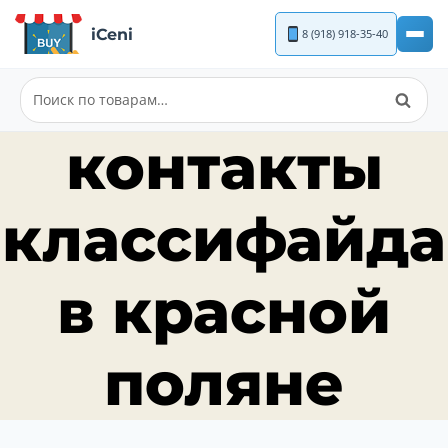
Перейти
iCeni
8 (918) 918-35-40
к
содержимому
Поиск
Искать:
контакты
классифайда
в красной
поляне