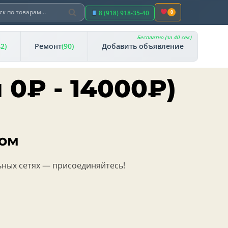
Поиск
ть:
8 (918) 918-35-40
0
Бесплатно (за 40 сек)
42)
Ремонт
(90)
Добавить объявление
ы
0
₽
-
14000
₽
)
ком
ьных сетях — присоединяйтесь!