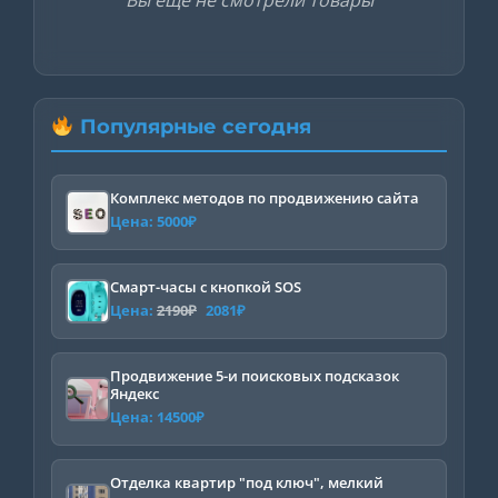
Вы еще не смотрели товары
Популярные сегодня
Комплекс методов по продвижению сайта
Цена:
5000
₽
Смарт-часы с кнопкой SOS
Первоначальная
Текущая
Цена:
2190
₽
2081
₽
цена
цена:
составляла
2081₽.
Продвижение 5-и поисковых подсказок
Яндекс
2190₽.
Цена:
14500
₽
Отделка квартир "под ключ", мелкий