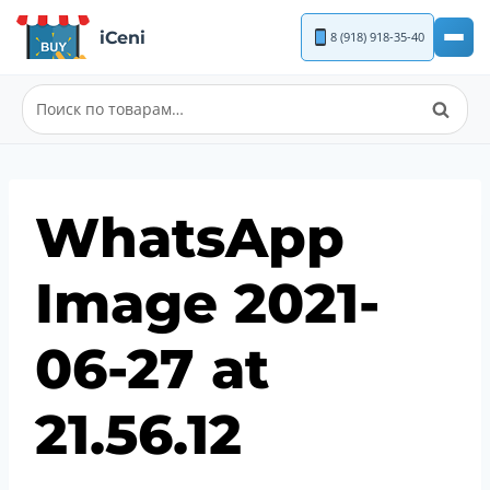
Перейти
iCeni
8 (918) 918-35-40
к
содержимому
Поиск
Искать:
WhatsApp
Image 2021-
06-27 at
21.56.12