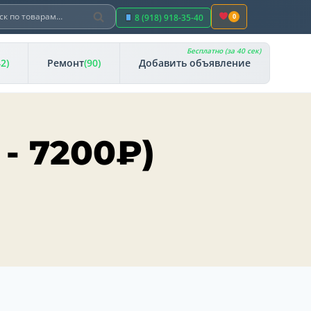
Поиск
ть:
8 (918) 918-35-40
0
Бесплатно (за 40 сек)
42)
Ремонт
(90)
Добавить объявление
-
7200
₽
)