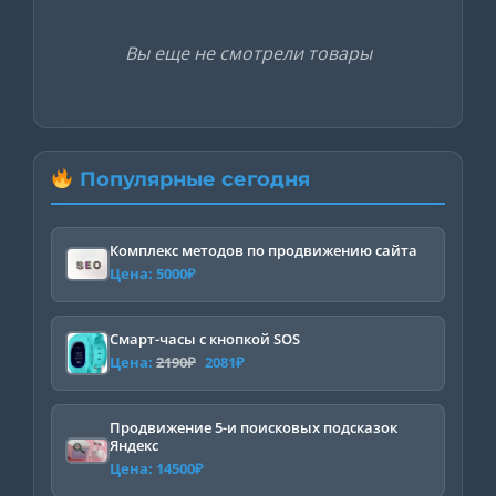
Вы еще не смотрели товары
Популярные сегодня
Комплекс методов по продвижению сайта
Цена:
5000
₽
Смарт-часы с кнопкой SOS
Первоначальная
Текущая
Цена:
2190
₽
2081
₽
цена
цена:
составляла
2081₽.
Продвижение 5-и поисковых подсказок
Яндекс
2190₽.
Цена:
14500
₽