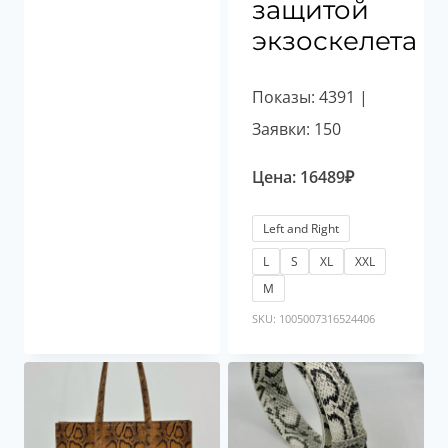
защитой
экзоскелета
Показы: 4391 |
Заявки: 150
Цена:
16489
₽
Left and Right
L
S
XL
XXL
М
SKU: 1005007316524406