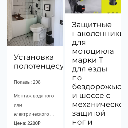
Защитные
наколенники
для
мотоцикла
Установка
марки T
полотенцесушителя
для езды
по
Показы: 298
бездорожью
и шоссе с
Монтаж водяного
механическо
или
защитой
электрического ...
ног и
Цена:
2200
₽