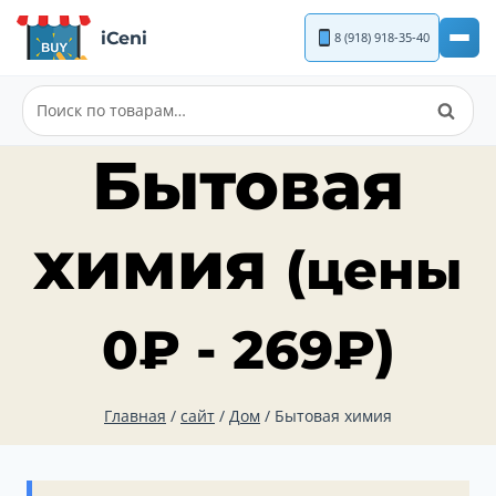
Перейти
iCeni
8 (918) 918-35-40
к
содержимому
Поиск
Искать:
Бытовая
химия
(цены
0
₽
-
269
₽
)
Главная
/
сайт
/
Дом
/
Бытовая химия