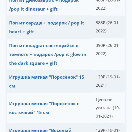
Поп ит динозаврик + подарок
2022)
/pop it dinosaur + gift
Поп ит сердце + подарок / pop it
388
₽
(26-01-
2022)
heart + gift
Поп ит квадрат светящийся в
390
₽
(26-01-
2022)
темноте + подарок /pop it glow in
the dark square + gift
Игрушка мягкая "Поросенок" 15
129
₽
(19-01-
2021)
см
Цена не
Игрушка мягкая "Поросенок с
указана (19-
косточкой" 15 см
01-2021)
Игрушка мягкая "Веселый
129
₽
(19-01-