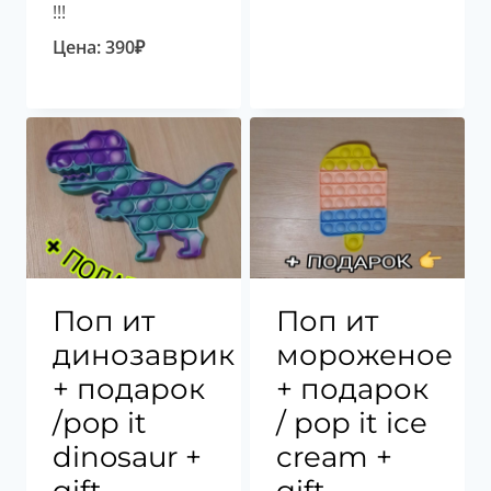
!!!
Цена:
390
₽
Поп ит
Поп ит
динозаврик
мороженое
+ подарок
+ подарок
/pop it
/ pop it ice
dinosaur +
cream +