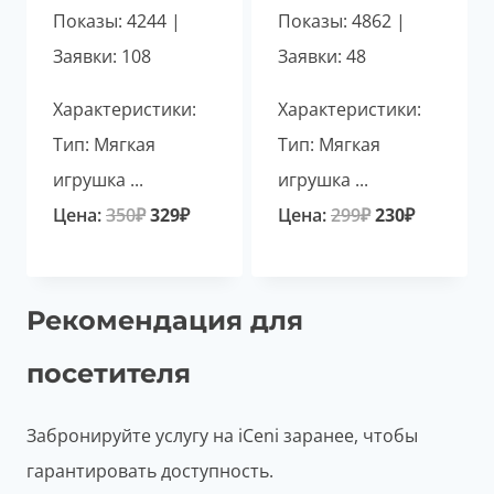
Показы: 4244 |
Показы: 4862 |
Заявки: 108
Заявки: 48
Характеристики:
Характеристики:
Тип: Мягкая
Тип: Мягкая
игрушка ...
игрушка ...
Первоначальная
Текущая
Первоначаль
Текущая
Цена:
350
₽
329
₽
Цена:
299
₽
230
₽
цена
цена:
цена
цена:
составляла
329₽.
составляла
230₽.
Рекомендация для
350₽.
299₽.
посетителя
Забронируйте услугу на iCeni заранее, чтобы
гарантировать доступность.