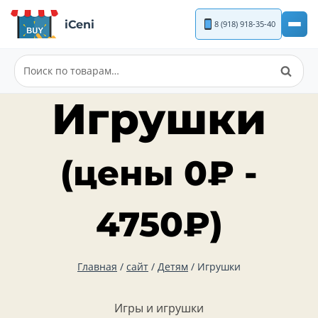
Перейти
iCeni
8 (918) 918-35-40
к
содержимому
Поиск
Искать:
Игрушки
(цены
0
₽
-
4750
₽
)
Главная
/
сайт
/
Детям
/
Игрушки
Игры и игрушки