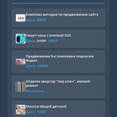
Комплекс методов по продвижению сайта
Цена:
5000
₽
Смарт-часы с кнопкой SOS
Первоначальная
Текущая
Цена:
2190
₽
2081
₽
цена
цена:
составляла
2081₽.
Продвижение 5-и поисковых подсказок
Яндекс
2190₽.
Цена:
14500
₽
Отделка квартир "под ключ", мелкий
ремонт
Бесплатно
Массаж общий детский
Цена:
1000
₽