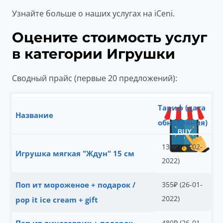
Узнайте больше о наших услугах на iCeni.
Оцените стоимость услуг
в категории Игрушки
Сводный прайс (первые 20 предложений):
Тариф (дата
Название
обновления)
139
₽
(17-02-
Игрушка мягкая "Ждун" 15 см
2022)
Поп ит мороженое + подарок /
355
₽
(26-01-
2022)
pop it ice cream + gift
480
₽
(26-01-