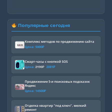
Популярные сегодня
Комплекс методов по продвижению сайта
Цена:
5000
₽
Смарт-часы с кнопкой SOS
Первоначальная
Текущая
Цена:
2190
₽
2081
₽
цена
цена:
составляла
2081₽.
Продвижение 5-и поисковых подсказок
Яндекс
2190₽.
Цена:
14500
₽
Отделка квартир "под ключ", мелкий
ремонт