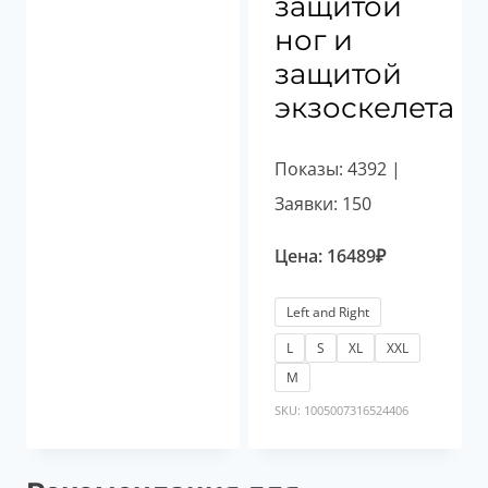
защитой
ног и
защитой
экзоскелета
Показы: 4392 |
Заявки: 150
Цена:
16489
₽
Left and Right
L
S
XL
XXL
М
SKU: 1005007316524406