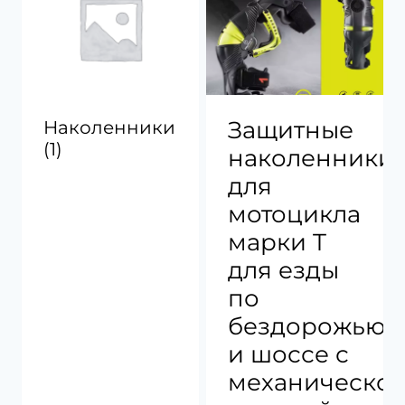
Защитные
Наколенники
(1)
наколенники
для
мотоцикла
марки T
для езды
по
бездорожью
и шоссе с
механическо