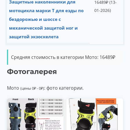
Защитные наколенники для
16489
₽
(13-
мотоцикла марки T для езды по
01-2026)
бездорожью и шоссе с
механической защитой ног и
защитой экзоскелета
Средняя стоимость в категории Мото:
16489
₽
Фотогалерея
Мото
: фото категории.
(цены
0
₽
-
0
₽
)