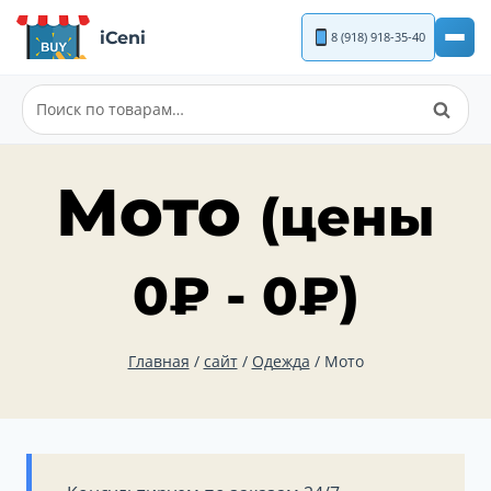
Перейти
iCeni
8 (918) 918-35-40
к
содержимому
Поиск
Искать:
Мото
(цены
0
₽
-
0
₽
)
Главная
/
сайт
/
Одежда
/
Мото