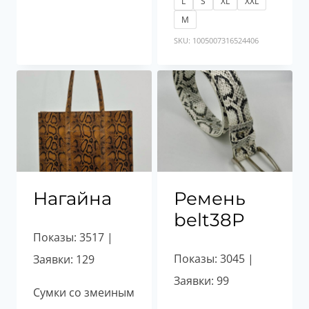
L
S
XL
XXL
М
SKU: 1005007316524406
Нагайна
Ремень
belt38P
Показы: 3517 |
Показы: 3045 |
Заявки: 129
Заявки: 99
Сумки со змеиным