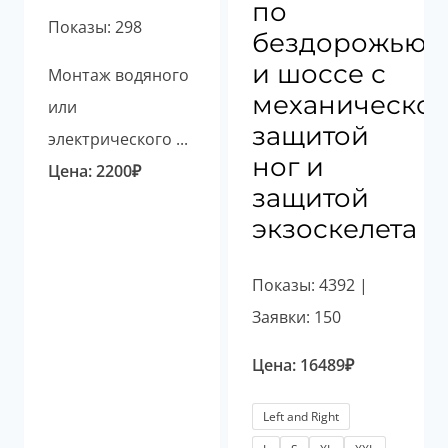
по
Показы: 298
бездорожью
и шоссе с
Монтаж водяного
механическо
или
защитой
электрического ...
ног и
Цена:
2200
₽
защитой
экзоскелета
Показы: 4392 |
Заявки: 150
Цена:
16489
₽
Left and Right