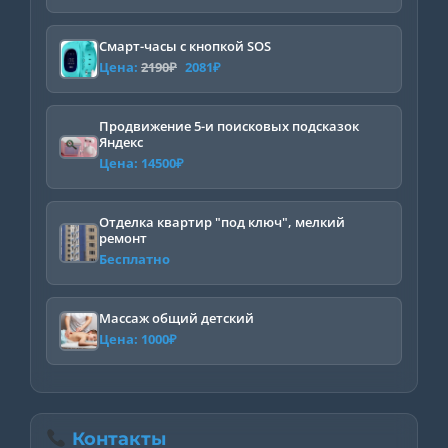
Смарт-часы с кнопкой SOS
Первоначальная
Текущая
Цена:
2190
₽
2081
₽
цена
цена:
составляла
2081₽.
Продвижение 5-и поисковых подсказок
Яндекс
2190₽.
Цена:
14500
₽
Отделка квартир "под ключ", мелкий
ремонт
Бесплатно
Массаж общий детский
Цена:
1000
₽
Контакты