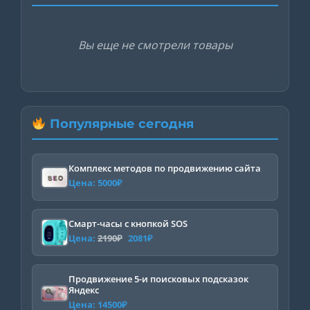
Вы еще не смотрели товары
Популярные сегодня
Комплекс методов по продвижению сайта
Цена:
5000
₽
Смарт-часы с кнопкой SOS
Первоначальная
Текущая
Цена:
2190
₽
2081
₽
цена
цена:
составляла
2081₽.
Продвижение 5-и поисковых подсказок
Яндекс
2190₽.
Цена:
14500
₽