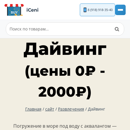
Перейти
iCeni
8 (918) 918-35-40
к
содержимому
Поиск
Искать:
Дайвинг
(цены
0
₽
-
2000
₽
)
Главная
/
сайт
/
Развлечения
/
Дайвинг
Погружение в море под воду с аквалангом —