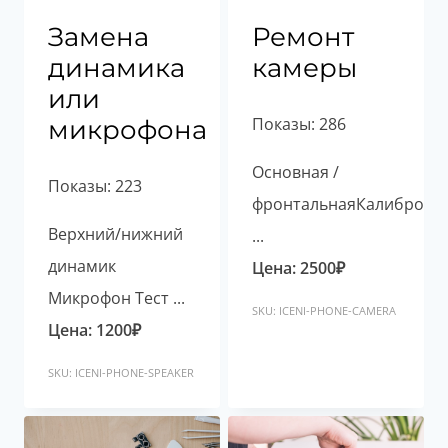
Замена
Ремонт
динамика
камеры
или
Показы: 286
микрофона
Основная /
Показы: 223
фронтальнаяКалибровк
Верхний/нижний
...
динамик
Цена:
2500
₽
Микрофон Тест ...
SKU: ICENI-PHONE-CAMERA
Цена:
1200
₽
SKU: ICENI-PHONE-SPEAKER