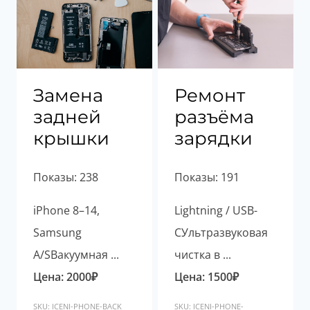
Замена
Ремонт
задней
разъёма
крышки
зарядки
Показы: 238
Показы: 191
iPhone 8–14,
Lightning / USB-
Samsung
CУльтразвуковая
A/SВакуумная ...
чистка в ...
Цена:
2000
₽
Цена:
1500
₽
SKU: ICENI-PHONE-BACK
SKU: ICENI-PHONE-