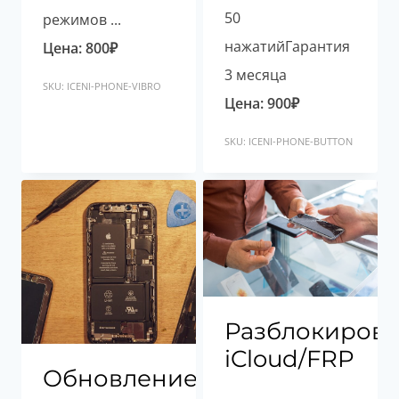
50
режимов ...
нажатийГарантия
Цена:
800
₽
3 месяца
SKU: ICENI-PHONE-VIBRO
Цена:
900
₽
SKU: ICENI-PHONE-BUTTON
Разблокировк
iCloud/FRP
Обновление