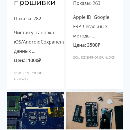
прошивки
Показы: 263
Apple ID, Google
Показы: 282
FRP Легальные
Чистая установка
методы ...
iOS/AndroidСохранение
Цена:
3500
₽
данных ...
SKU: ICENI-PHONE-UNLOCK
Цена:
1000
₽
SKU: ICENI-PHONE-
FIRMWARE