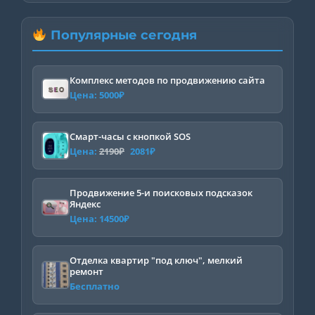
Популярные сегодня
Комплекс методов по продвижению сайта
Цена:
5000
₽
Смарт-часы с кнопкой SOS
Первоначальная
Текущая
Цена:
2190
₽
2081
₽
цена
цена:
составляла
2081₽.
Продвижение 5-и поисковых подсказок
Яндекс
2190₽.
Цена:
14500
₽
Отделка квартир "под ключ", мелкий
ремонт
Бесплатно