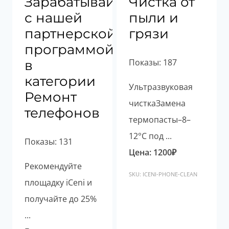
Зарабатывайте
Чистка от
с нашей
пыли и
партнерской
грязи
программой
Показы: 187
в
категории
Ультразвуковая
Ремонт
чисткаЗамена
телефонов
термопасты–8–
12°С под ...
Показы: 131
Цена:
1200
₽
Рекомендуйте
SKU: ICENI-PHONE-CLEAN
площадку iCeni и
получайте до 25%
...