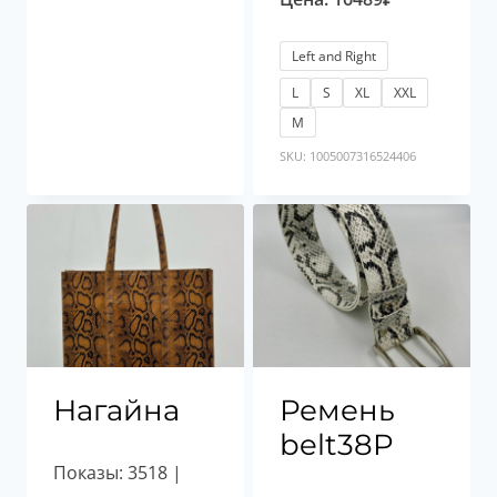
Left and Right
L
S
XL
XXL
М
SKU: 1005007316524406
Нагайна
Ремень
belt38P
Показы: 3518 |