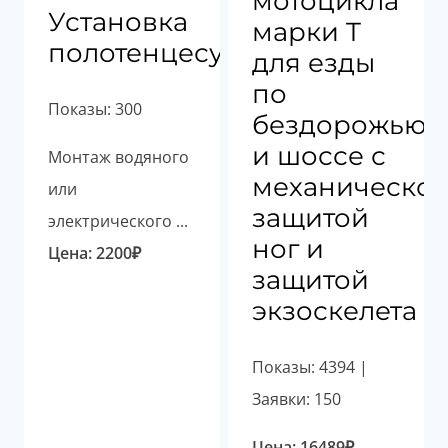
мотоцикла
Установка
марки T
полотенцесушителя
для езды
по
Показы: 300
бездорожью
и шоссе с
Монтаж водяного
механическо
или
защитой
электрического ...
ног и
Цена:
2200
₽
защитой
экзоскелета
Показы: 4394 |
Заявки: 150
Цена:
16489
₽