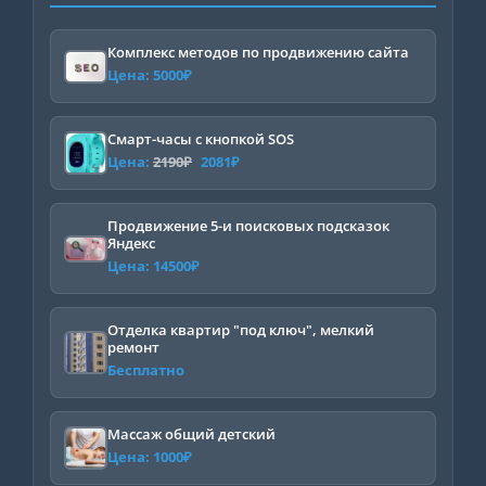
Комплекс методов по продвижению сайта
Цена:
5000
₽
Смарт-часы с кнопкой SOS
Первоначальная
Текущая
Цена:
2190
₽
2081
₽
цена
цена:
составляла
2081₽.
Продвижение 5-и поисковых подсказок
Яндекс
2190₽.
Цена:
14500
₽
Отделка квартир "под ключ", мелкий
ремонт
Бесплатно
Массаж общий детский
Цена:
1000
₽