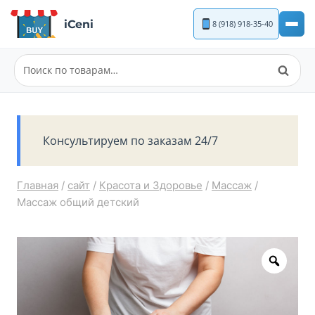
Перейти
iCeni
8 (918) 918-35-40
к
содержимому
Поиск
Искать:
Консультируем по заказам 24/7
Главная
/
сайт
/
Красота и Здоровье
/
Массаж
/
Массаж общий детский
Zoom