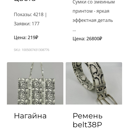
Сумки со змеиным
принтом - яркая
Показы: 4218 |
эффектная деталь
Заявки: 177
...
Цена:
219
₽
Цена:
26800
₽
SKU: 1005007431308776
Нагайна
Ремень
belt38P