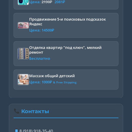
Первоначальная
Текущая
Цена:
2190
₽
2081
₽
цена
цена:
составляла
2081₽.
Продвижение 5-и поисковых подсказок
Яндекс
2190₽.
Цена:
14500
₽
Отделка квартир "под ключ", мелкий
ремонт
Бесплатно
Массаж общий детский
Цена:
1000
₽
& Free Shipping
Контакты
8 (918) 918-35-40