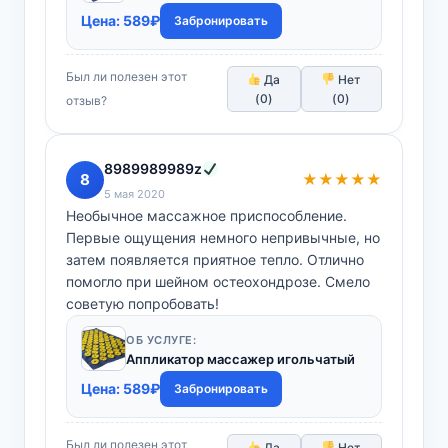
Цена:
589
₽
Забронировать
Был ли полезен этот
Да
Нет
(
0
)
(
0
)
отзыв?
8989989989z
8
★★★★★
5 мая 2020
Необычное массажное приспособление.
Первые ощущения немного непривычные, но
затем появляется приятное тепло. Отлично
помогло при шейном остеохондрозе. Смело
советую попробовать!
ОБ УСЛУГЕ:
Аппликатор массажер игольчатый
Цена:
589
₽
Забронировать
Был ли полезен этот
Да
Нет