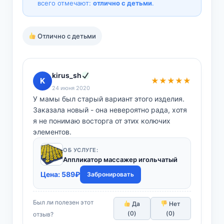
всего отмечают:
отлично с детьми
.
Отлично с детьми
kirus_sh
K
★★★★★
24 июня 2020
У мамы был старый вариант этого изделия.
Заказала новый - она невероятно рада, хотя
я не понимаю восторга от этих колючих
элементов.
ОБ УСЛУГЕ:
Аппликатор массажер игольчатый
Цена:
589
₽
Забронировать
Был ли полезен этот
Да
Нет
(
0
)
(
0
)
отзыв?