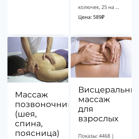
колючек, 25 на ...
Цена:
589
₽
Висцеральны
Массаж
массаж
позвоночника
для
(шея,
взрослых
спина,
поясница)
Показы: 4468 |