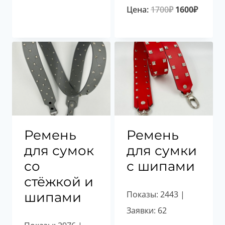
Первоначал
Текущ
Цена:
1700
₽
1600
₽
цена
цена:
составляла
1600₽.
1700₽.
Ремень
Ремень
для сумок
для сумки
со
с шипами
стёжкой и
Показы: 2443 |
шипами
Заявки: 62