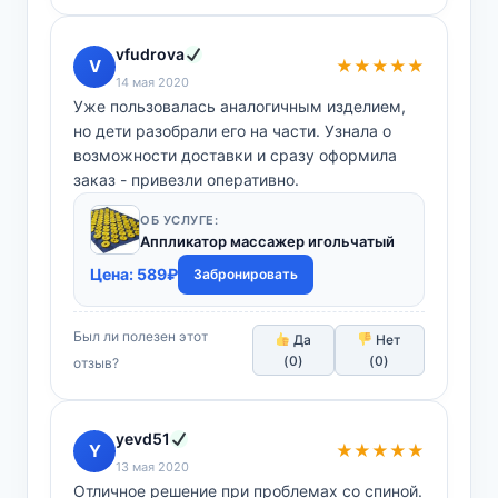
vfudrova
V
★★★★★
14 мая 2020
Уже пользовалась аналогичным изделием,
но дети разобрали его на части. Узнала о
возможности доставки и сразу оформила
заказ - привезли оперативно.
ОБ УСЛУГЕ:
Аппликатор массажер игольчатый
Цена:
589
₽
Забронировать
Был ли полезен этот
Да
Нет
(
0
)
(
0
)
отзыв?
yevd51
Y
★★★★★
13 мая 2020
Отличное решение при проблемах со спиной.