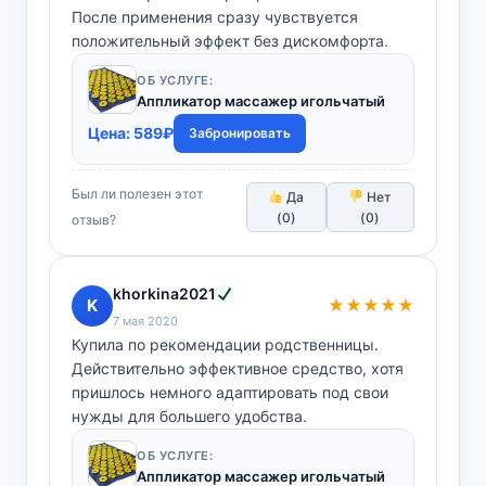
После применения сразу чувствуется
положительный эффект без дискомфорта.
ОБ УСЛУГЕ:
Аппликатор массажер игольчатый
Цена:
589
₽
Забронировать
Был ли полезен этот
Да
Нет
(
0
)
(
0
)
отзыв?
khorkina2021
K
★★★★★
7 мая 2020
Купила по рекомендации родственницы.
Действительно эффективное средство, хотя
пришлось немного адаптировать под свои
нужды для большего удобства.
ОБ УСЛУГЕ:
Аппликатор массажер игольчатый