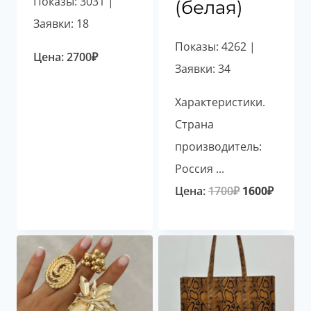
Показы: 3031 |
(белая)
Заявки: 18
Показы: 4262 |
Цена:
2700
₽
Заявки: 34
Характеристики.
Страна
производитель:
Россия ...
Первоначал
Текущ
Цена:
1700
₽
1600
₽
цена
цена:
составляла
1600₽.
1700₽.