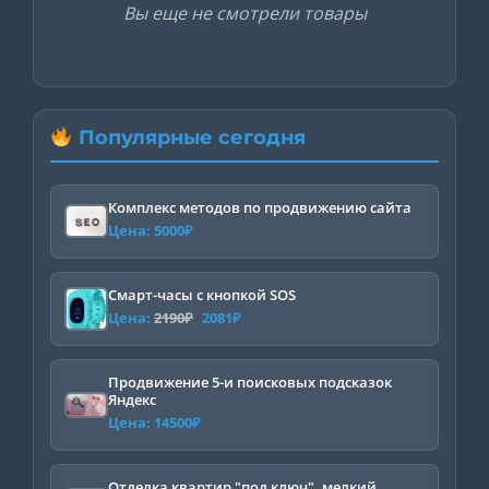
Вы еще не смотрели товары
Популярные сегодня
Комплекс методов по продвижению сайта
Цена:
5000
₽
Смарт-часы с кнопкой SOS
Первоначальная
Текущая
Цена:
2190
₽
2081
₽
цена
цена:
составляла
2081₽.
Продвижение 5-и поисковых подсказок
Яндекс
2190₽.
Цена:
14500
₽
Отделка квартир "под ключ", мелкий