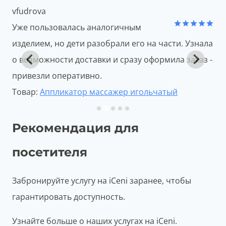
yevd51
Отличное решение при проблемах со
Оценка
5
а
спиной. После применения сразу чувствуется
из 5
-
положительный эффект без дискомфорта.
Товар:
Аппликатор массажер игольчатый
Рекомендация для
посетителя
Забронируйте услугу на iCeni заранее, чтобы
гарантировать доступность.
Узнайте больше о наших услугах на iCeni.