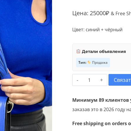
Цена:
25000
₽
& Free S
Цвет: синий + чёрный
Детали объявления
Тип:
Продажа
Количество
Связат
товара
Мини
Минимум 89 клиентов 
Ми
заказав это в 2026 году на
Free shipping on orders o