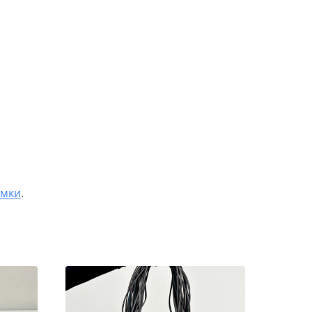
умки
.