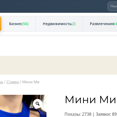
Иска
Бизнес
(56)
Недвижимость
(2)
Развлечения
(
ры
/
Сумки
/
Мини Ми
Мини Ми
Zoom
Показы: 2738 | Заявки: 89