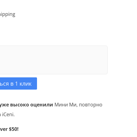
hipping
ься в 1 клик
уже высоко оценили
Мини Ми, повторно
 iCeni.
ver $50!