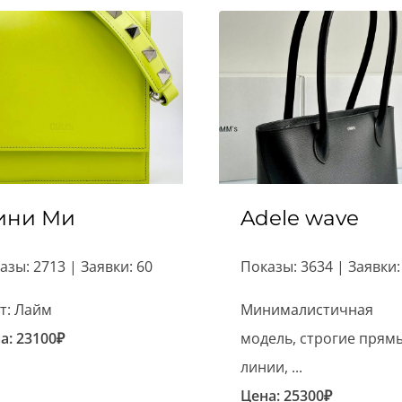
ини Ми
Adele wave
азы: 2713 | Заявки: 60
Показы: 3634 | Заявки:
т: Лайм
Минималистичная
а:
23100
₽
модель, строгие прям
линии, ...
Цена:
25300
₽