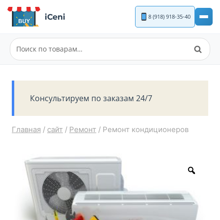
Перейти
iCeni
8 (918) 918-35-40
к
содержимому
Поиск
Искать:
Консультируем по заказам 24/7
Главная
/
сайт
/
Ремонт
/
Ремонт кондиционеров
Zoom