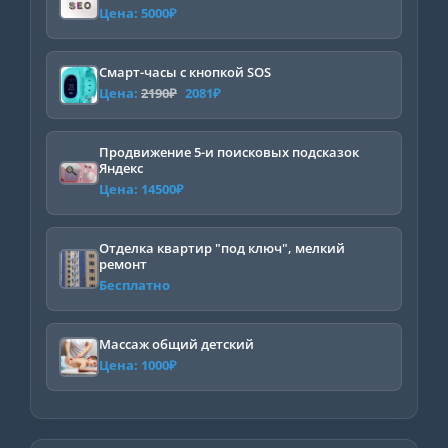
Цена:
5000
₽
Смарт-часы с кнопкой SOS
Первоначальная
Текущая
Цена:
2190
₽
2081
₽
цена
цена:
составляла
2081₽.
Продвижение 5-и поисковых подсказок
Яндекс
2190₽.
Цена:
14500
₽
Отделка квартир "под ключ", мелкий
ремонт
Бесплатно
Массаж общий детский
Цена:
1000
₽