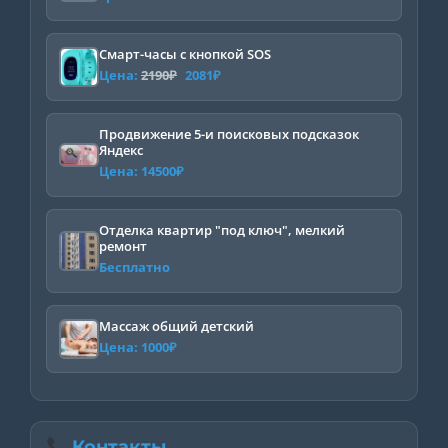
Смарт-часы с кнопкой SOS
Первоначальная
Текущая
Цена:
2190
₽
2081
₽
цена
цена:
составляла
2081₽.
Продвижение 5-и поисковых подсказок
Яндекс
2190₽.
Цена:
14500
₽
Отделка квартир "под ключ", мелкий
ремонт
Бесплатно
Массаж общий детский
Цена:
1000
₽
Контакты