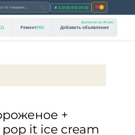
Поиск
ть:
8 (918) 918-35-40
0
Бесплатно (за 40 сек)
42)
Ремонт
(90)
Добавить объявление
ороженое +
 pop it ice cream