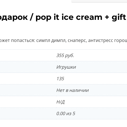
арок / pop it ice cream + gift
ожет попасться: симпл димпл, снаперс, антистресс горо
355 руб.
Игрушки
135
Нет в наличии
Н/Д
0.00 из 5