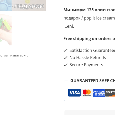
Поп
Минимум 135 клиентов
ит
подарок / pop it ice cream
мороженое
iCeni.
+
Free shipping on orders o
подарок
/
Satisfaction Guarantee
быстрая навигация:
pop
No Hassle Refunds
Secure Payments
it
ice
GUARANTEED SAFE C
cream
+
gift