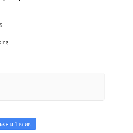
35
ping
ься в 1 клик