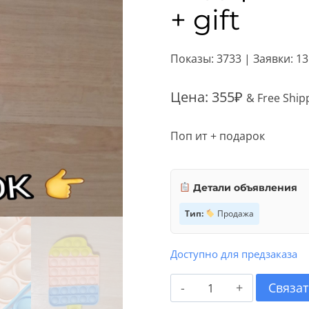
+ gift
Показы: 3733 | Заявки: 1
Цена:
355
₽
& Free Ship
Поп ит + подарок
Детали объявления
Тип:
Продажа
Доступно для предзаказа
Количество
Связат
товара