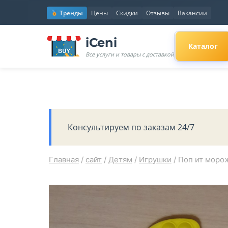
Перейти
Тренды
Цены
Скидки
Отзывы
Вакансии
к
содержимому
iCeni
Каталог
Все услуги и товары с доставкой
Консультируем по заказам 24/7
Главная
/
сайт
/
Детям
/
Игрушки
/
Поп ит мороже