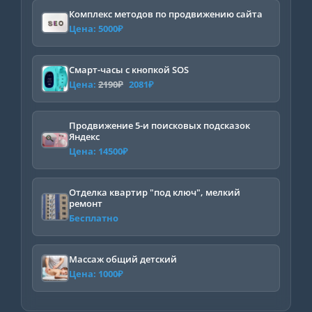
Комплекс методов по продвижению сайта
Цена:
5000
₽
Смарт-часы с кнопкой SOS
Первоначальная
Текущая
Цена:
2190
₽
2081
₽
цена
цена:
составляла
2081₽.
Продвижение 5-и поисковых подсказок
Яндекс
2190₽.
Цена:
14500
₽
Отделка квартир "под ключ", мелкий
ремонт
Бесплатно
Массаж общий детский
Цена:
1000
₽