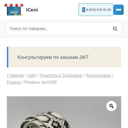
Перейти
iCeni
8 (918) 918-35-40
к
содержимому
Поиск
Искать:
Консультируем по заказам 24/7
Главная
/
сайт
/
Красота и Здоровье
/
Аксессуары
/
Ремни
/
Ремень belt38P
Zoom