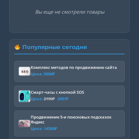
Вы еще не смотрели товары
Популярные сегодня
Комплекс методов по продвижению сайта
Цена:
5000
₽
Смарт-часы с кнопкой SOS
Первоначальная
Текущая
Цена:
2190
₽
2081
₽
цена
цена:
составляла
2081₽.
Продвижение 5-и поисковых подсказок
Яндекс
2190₽.
Цена:
14500
₽