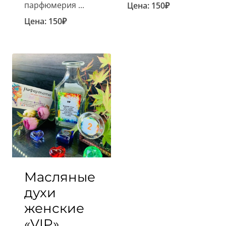
парфюмерия ...
Цена:
150
₽
Цена:
150
₽
Масляные
духи
женские
«VIP»