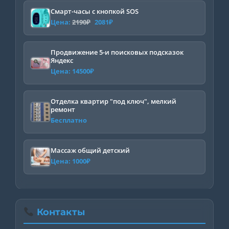
Смарт-часы с кнопкой SOS
Первоначальная
Текущая
Цена:
2190
₽
2081
₽
цена
цена:
составляла
2081₽.
Продвижение 5-и поисковых подсказок
Яндекс
2190₽.
Цена:
14500
₽
Отделка квартир "под ключ", мелкий
ремонт
Бесплатно
Массаж общий детский
Цена:
1000
₽
Контакты