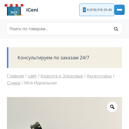
Перейти
iCeni
8 (918) 918-35-40
к
содержимому
Поиск
Искать:
Консультируем по заказам 24/7
Главная
/
сайт
/
Красота и Здоровье
/
Аксессуары
/
Сумки
/
Моя Идеальная
Zoom