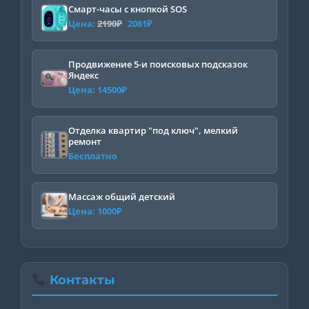
Смарт-часы с кнопкой SOS
Первоначальная
Текущая
Цена:
2190
₽
2081
₽
цена
цена:
составляла
2081₽.
Продвижение 5-и поисковых подсказок
Яндекс
2190₽.
Цена:
14500
₽
Отделка квартир "под ключ", мелкий
ремонт
Бесплатно
Массаж общий детский
Цена:
1000
₽
Контакты